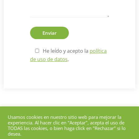
He leído y acepto la
política
de uso de datos
.
Usamos cookies en nuestro sitio web para mejorar la
experiencia. Al hacer clic en "Aceptar", acepta el uso de
TODAS las cookies, o bien haga click en "Rechazar" si lo
Sitio web creado por
Umbrella (design&computing)
desea.