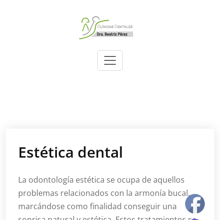
Skip
to
content
Dra. Beatriz Pérez
Clínicas
dentales
Estética dental
La odontología estética se ocupa de aquellos
problemas relacionados con la armonía bucal,
marcándose como finalidad conseguir una
sonrisa natural y estética. Estos tratamientos se